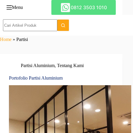
Skip
0812 3503 1010
Menu
to
content
Home
»
Partisi
Partisi Aluminium
,
Tentang Kami
Portofolio Partisi Aluminium